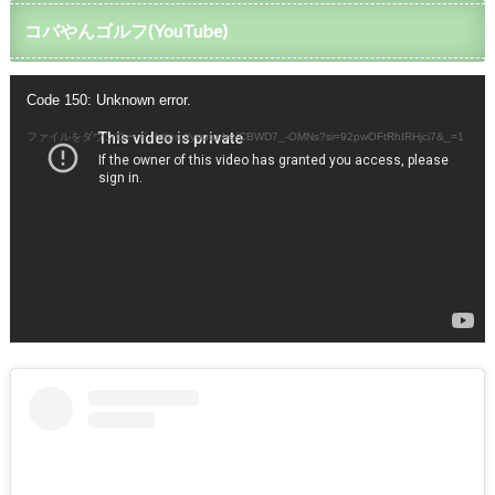
コバやんゴルフ(YouTube)
動
Code 150: Unknown error.
画
プ
ファイルをダウンロード: https://youtu.be/CBWD7_-OMNs?si=92pwOFtRhIRHjci7&_=1
レ
ー
ヤ
ー