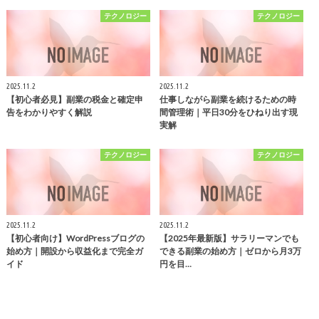
テクノロジー
テクノロジー
2025.11.2
2025.11.2
【初心者必見】副業の税金と確定申
仕事しながら副業を続けるための時
告をわかりやすく解説
間管理術｜平日30分をひねり出す現
実解
テクノロジー
テクノロジー
2025.11.2
2025.11.2
【初心者向け】WordPressブログの
【2025年最新版】サラリーマンでも
始め方｜開設から収益化まで完全ガ
できる副業の始め方｜ゼロから月3万
イド
円を目…