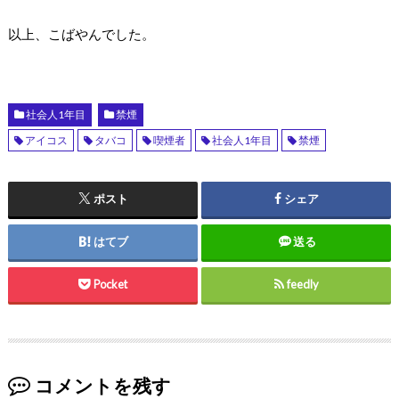
以上、こばやんでした。
社会人1年目
禁煙
アイコス
タバコ
喫煙者
社会人1年目
禁煙
ポスト
シェア
はてブ
送る
Pocket
feedly
コメントを残す