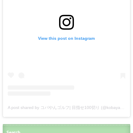
View this post on Instagram
A post shared by コバやんゴルフ| 目指せ100切り (@kobayan_golf)
Search