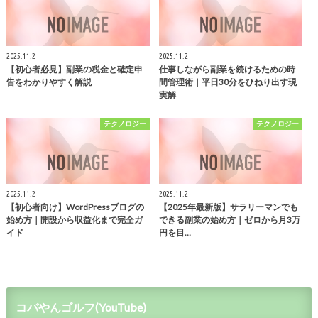
2025.11.2
2025.11.2
【初心者必見】副業の税金と確定申
仕事しながら副業を続けるための時
告をわかりやすく解説
間管理術｜平日30分をひねり出す現
実解
テクノロジー
テクノロジー
2025.11.2
2025.11.2
【初心者向け】WordPressブログの
【2025年最新版】サラリーマンでも
始め方｜開設から収益化まで完全ガ
できる副業の始め方｜ゼロから月3万
イド
円を目…
コバやんゴルフ(YouTube)