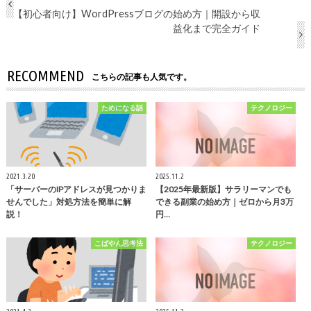
【初心者向け】WordPressブログの始め方｜開設から収
益化まで完全ガイド
RECOMMEND
こちらの記事も人気です。
ためになる話
テクノロジー
2021.3.20
2025.11.2
「サーバーのIPアドレスが見つかりま
【2025年最新版】サラリーマンでも
せんでした」対処方法を簡単に解
できる副業の始め方｜ゼロから月3万
説！
円…
こばやん思考法
テクノロジー