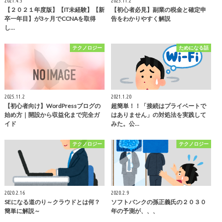
2021.4.3
2025.11.2
【２０２１年度版】【IT未経験】【新
【初心者必見】副業の税金と確定申
卒一年目】が3ヶ月でCCNAを取得
告をわかりやすく解説
し…
テクノロジー
ためになる話
2025.11.2
2021.1.20
【初心者向け】WordPressブログの
超簡単！！「接続はプライベートで
始め方｜開設から収益化まで完全ガ
はありません」の対処法を実践して
イド
みた。公…
テクノロジー
テクノロジー
2020.2.16
2020.2.9
SEになる道のり～クラウドとは何？
ソフトバンクの孫正義氏の２０３０
簡単に解説～
年の予測が、、、