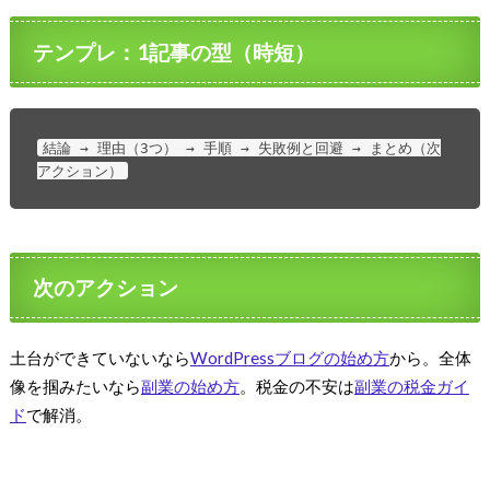
テンプレ：1記事の型（時短）
結論 → 理由（3つ） → 手順 → 失敗例と回避 → まとめ（次
アクション）
次のアクション
土台ができていないなら
WordPressブログの始め方
から。全体
像を掴みたいなら
副業の始め方
。税金の不安は
副業の税金ガイ
ド
で解消。