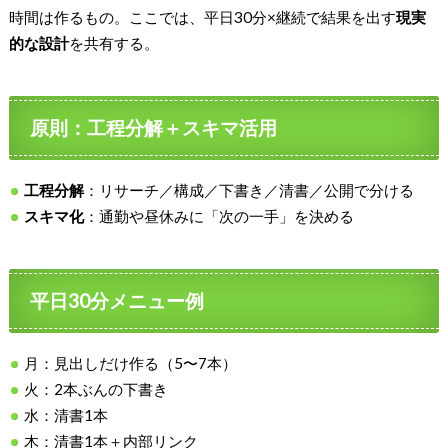
時間は作るもの。ここでは、平日30分×継続で結果を出す
現実
的な設計
を共有する。
原則：工程分解＋スキマ活用
工程分解
：リサーチ／構成／下書き／清書／公開で分ける
スキマ化
：通勤や昼休みに「次の一手」を決める
平日30分メニュー例
月：見出しだけ作る（5〜7本）
火：2本ぶんの下書き
水：清書1本
木：清書1本＋内部リンク