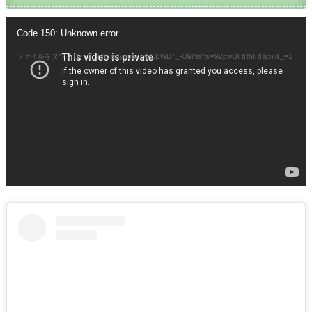
動
Code 150: Unknown error.
画
プ
ファイルをダウンロード: https://youtu.be/CBWD7_-OMNs?si=92pwOFtRhIRHjci7&_=1
レ
ー
ヤ
ー