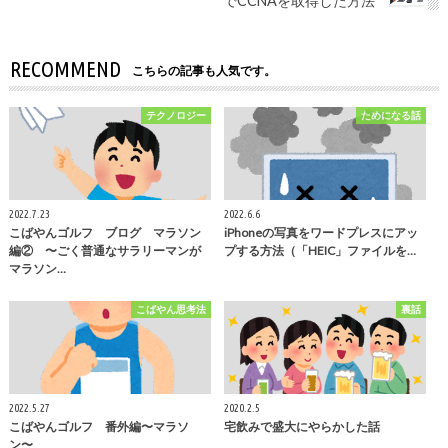
でCCNAを取得した方法
RECOMMEND
こちらの記事も人気です。
テクノロジー
ためになる話
2022.7.23
2022.6.6
こばやんゴルフ ブログ マラソン
iPhoneの写真をワードプレスにアッ
編② 〜ごく普通なサラリーマンが
プする方法（「HEIC」ファイルを…
マラソン…
こばやん思考法
裏話
2022.5.27
2020.2.5
こばやんゴルフ 番外編〜マラソ
宅飲みで盛大にやらかした話
ン〜