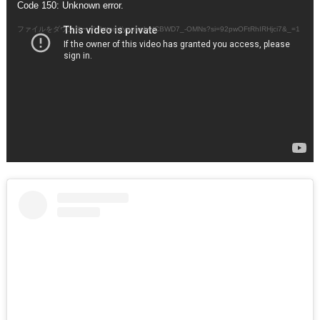
Code 150: Unknown error.
画
プ
ファイルをダウンロード: https://youtu.be/CBWD7_-OMNs?si=92pwOFtRhIRHjci7&_=1
レ
ー
ヤ
ー