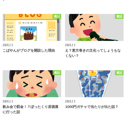
裏話
裏話
2020.2.5
2020.2.5
こばやんがブログを開設した理由
え？恵方巻きの文化ってしょうもな
くない？
裏話
裏話
2020.2.5
2020.2.5
飲み会で罰金！？ぼったくり居酒屋
1000円ガチャで当たりが出た話？
に行った話