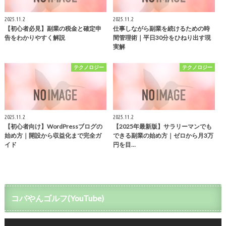
2025.11.2
2025.11.2
【初心者必見】副業の税金と確定申
仕事しながら副業を続けるための時
告をわかりやすく解説
間管理術｜平日30分をひねり出す現
実解
テクノロジー
テクノロジー
2025.11.2
2025.11.2
【初心者向け】WordPressブログの
【2025年最新版】サラリーマンでも
始め方｜開設から収益化まで完全ガ
できる副業の始め方｜ゼロから月3万
イド
円を目…
コバやんゴルフ(YouTube)
動