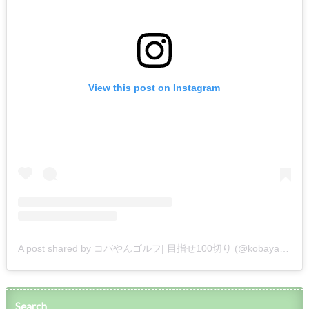
View this post on Instagram
A post shared by コバやんゴルフ| 目指せ100切り (@kobayan_golf)
Search