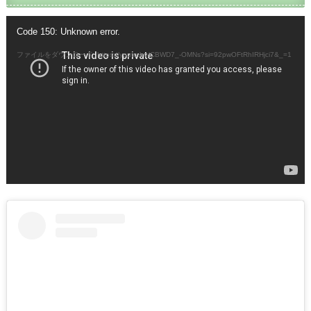
動
Code 150: Unknown error.
画
プ
ファイルをダウンロード: https://youtu.be/CBWD7_-OMNs?si=92pwOFtRhIRHjci7&_=1
レ
ー
ヤ
ー